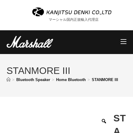
コ
ン
テ
マーシャル国内正規輸入代理店
ン
ツ
へ
ス
キ
ッ
STANMORE III
プ
>
Bluetooth Speaker
>
Home Bluetooth
>
STANMORE III
ST
A