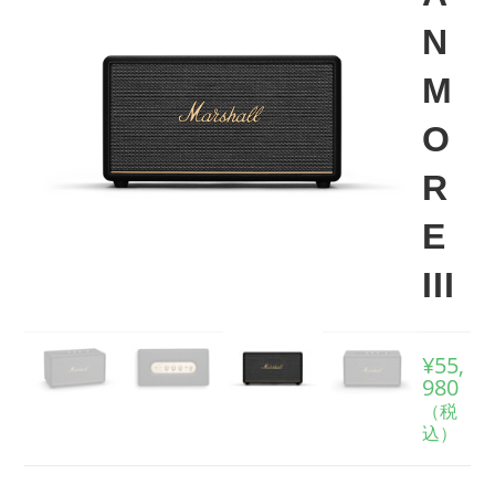
N
M
O
R
E
III
¥
55,
980
（税
込）