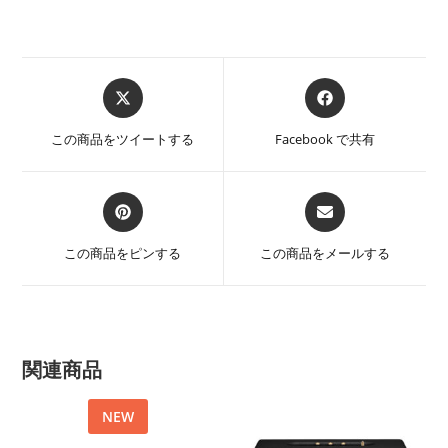
Opens
Opens
in
in
a
a
この商品をツイートする
Facebook で共有
new
new
window
window
Opens
Opens
in
in
a
a
この商品をピンする
この商品をメールする
new
new
window
window
関連商品
NEW