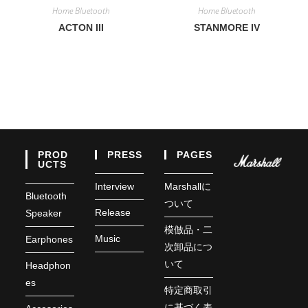
Home Bluetooth
Home Bluetooth
ACTON III
STANMORE IV
PROD
PRESS
PAGES
UCTS
Interview
Marshallに
Bluetooth
ついて
Release
Speaker
模倣品・二
Music
Earphones
次卸品につ
いて
Headphon
es
特定商取引
に基づく表