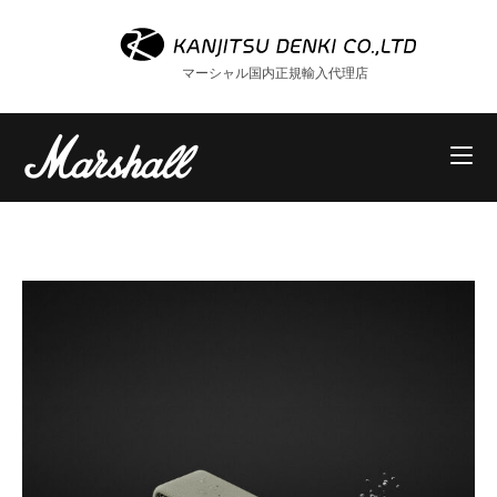
コ
ン
テ
マーシャル国内正規輸入代理店
ン
ツ
へ
ス
キ
ッ
プ