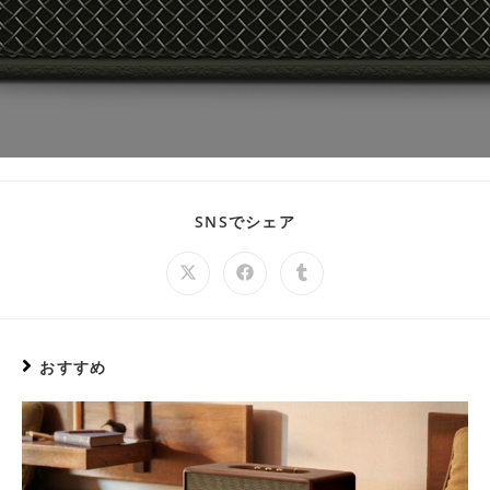
SHARE
SNSでシェア
THIS
CONTENT
Opens
Opens
Opens
in
in
in
a
a
a
new
new
new
window
window
window
おすすめ