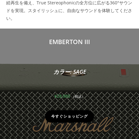
続再生を備え、True Stereophonicの全方位に広がる360°サウン
ドを実現。スタイリッシュに、自由なサウンドを体験してくださ
い。
EMBERTON III
カラー: SAGE
¥
28,980
（税込）
今すぐショッピング