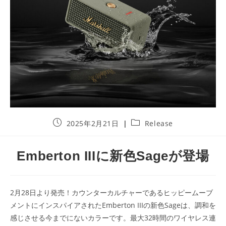
投
投
2025年2月21日
Release
稿
稿
公
カ
開
テ
Emberton IIIに新色Sageが登場
日:
ゴ
リ
ー:
2月28日より発売！カウンターカルチャーであるヒッピームーブ
メントにインスパイアされたEmberton IIIの新色Sageは、調和を
感じさせる今までにないカラーです。最大32時間のワイヤレス連