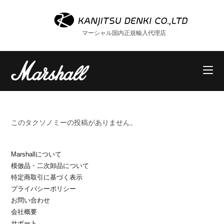
コ
ン
テ
マーシャル国内正規輸入代理店
ン
ツ
へ
ス
キ
ッ
プ
このタクソノミーの投稿がありません。
Marshallについて
模倣品・二次卸品について
特定商取引に基づく表示
プライバシーポリシー
お問い合わせ
会社概要
サポート